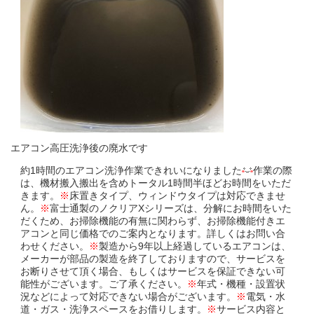
エアコン高圧洗浄後の廃水です
約1時間のエアコン洗浄作業できれいになりました
作業の際
は、機材搬入搬出を含めトータル1時間半ほどお時間をいただ
きます。
※
床置きタイプ、ウィンドウタイプは対応できませ
ん。
※
富士通製のノクリアXシリーズは、分解にお時間をいた
だくため、お掃除機能の有無に関わらず、お掃除機能付きエ
アコンと同じ価格でのご案内となります。詳しくはお問い合
わせください。
※
製造から9年以上経過しているエアコンは、
メーカーが部品の製造を終了しておりますので、サービスを
お断りさせて頂く場合、もしくはサービスを保証できない可
能性がございます。ご了承ください。
※
年式・機種・設置状
況などによって対応できない場合がございます。
※
電気・水
道・ガス・洗浄スペースをお借りします。
※
サービス内容と