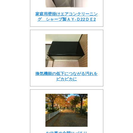
家庭用壁掛けエアコンクリーニン
グ シャープ製ＡＹ-Ｄ22ＤＥ2
換気機能の低下につながる汚れを
ピカピカに