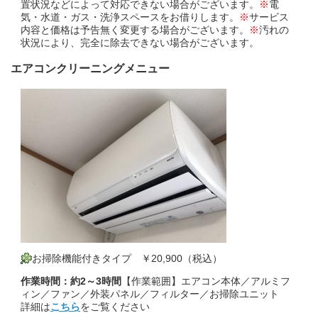
置状況などによって対応できない場合がございます。
※
電
気・水道・ガス・洗浄スペースをお借りします。
※
サービス
内容と価格は予告無く変更する場合がございます。
※
汚れの
状況により、完全に除去できない場合がございます。
エアコンクリーニングメニュー
お掃除機能付きタイプ ￥20,900（税込）
作業時間：約2～3時間
【作業範囲】エアコン本体／アルミフ
ィン／ファン／外装パネル／フィルター／お掃除ユニット
詳細は
こちら
をご覧ください