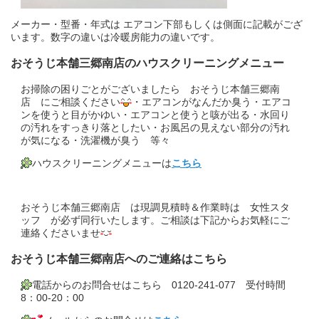
メーカー・型番・年式は エアコン下部もしくは側面に記載がござ
います。数字の違いは冷暖房能力の違いです。
おそうじ本舗三郷南店のハウスクリーニングメニュー
お掃除の困りごとがございましたら おそうじ本舗三郷南
店 にご相談ください
・エアコンがなんだか臭う・エアコ
ンを使うと目がかゆい・エアコンと使うと咳が出る・水回り
の汚れをすっきり落としたい・お風呂の見えない部分の汚れ
が気になる・洗濯機が臭う 等々
ハウスクリーニングメニューは
こちら
おそうじ本舗三郷南店 は現調見積時＆作業時は 女性スタ
ッフ が必ず同行いたします。ご相談は下記からお気軽にご
連絡くださいませ
おそうじ本舗三郷南店へのご連絡はこちら
電話からのお問合せはこちら 0120-241-077 受付時間
8：00-20：00