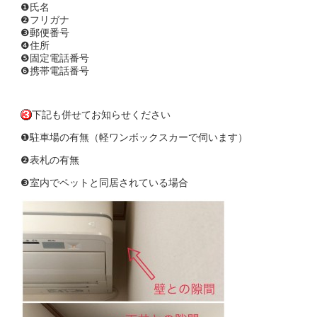
❶氏名
❷フリガナ
❸郵便番号
❹住所
❺固定電話番号
❻携帯電話番号
下記も併せてお知らせください
❶駐車場の有無（軽ワンボックスカーで伺います）
❷表札の有無
❸室内でペットと同居されている場合