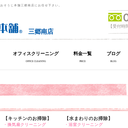
らおそうじ本舗三郷南店にお任せ下さい。
【受付時間
三郷南店
オフィスクリーニング
料金一覧
ブログ
OFFICE CLEANING
PRICE
BLOG
【キッチンのお掃除】
【水まわりのお掃除】
・換気扇クリーニング
・浴室クリーニング