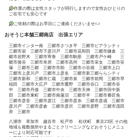
作業の際は女性スタッフが同行しますので女性おひとりの
ご在宅でも安心です
ご依頼の際はお早目にご連絡くださいませ
おそうじ本舗三郷南店 出張エリア
三郷市インター南 三郷市さつき平 三郷市ピアラシティ
三郷市栄 三郷市下彦川戸 三郷市花和田 三郷市鎌倉 三
郷市岩野木 三郷市寄巻 三郷市駒形 三郷市戸ケ崎 三
郷市後谷 三郷市幸房 三郷市高州 三郷市采女 三郷市笹
塚 三郷市三郷 三郷市市助 三郷市小谷堀 三郷市上口
三郷市上彦川戸 三郷市上彦名 三郷市新三郷ららシティ
三郷市新和 三郷市仁蔵 三郷市泉 三郷市前間 三郷市早
稲田 三郷市大広戸 三郷市鷹野 三郷市谷口 三郷市谷
中 三郷市丹後 三郷市中央 三郷市天神 三郷市田中新
田 三郷市東町 三郷市南蓮沼 三郷市半 三郷市番匠免
三郷市彦音 三郷市彦江 三郷市彦糸 三郷市彦成 三郷市
彦川戸 三郷市彦倉 三郷市彦沢 三郷市彦野 三郷市茂田
井 三郷市
八潮市 草加市 越谷市 松戸市 松伏町 東京23区 その他
地域も複数個所やまるごとクリーニングなどおそうじメニュ
ーにより対応可能です