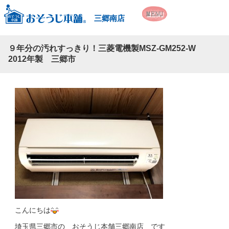
三郷南店
９年分の汚れすっきり！三菱電機製MSZ-GM252-W
2012年製 三郷市
こんにちは
埼玉県三郷市の おそうじ本舗三郷南店 です