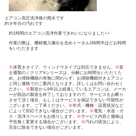
エアコン高圧洗浄後の廃水です
約９年分の汚れです
約1時間のエアコン洗浄作業できれいになりました
作業の際は、機材搬入搬出を含めトータル1時間半ほどお時間
をいただきます
※
床置きタイプ、ウィンドウタイプは対応できません。
※
富
士通製のノクリアXシリーズは、分解にお時間をいただくた
め、お掃除機能の有無に関わらず、お掃除機能付きエアコン
と同じ価格でのご案内となります。詳しくはお問い合わせく
ださい。
※
製造から9年以上経過しているエアコンは、メーカ
ーが部品の製造を終了しておりますので、サービスをお断り
させて頂く場合、もしくはサービスを保証できない可能性が
ございます。ご了承ください。
※
年式・機種・設置状況など
によって対応できない場合がございます。
※
電気・水道・ガ
ス・洗浄スペースをお借りします。
※
サービス内容と価格は
予告無く変更する場合がございます。
※
汚れの状況により、
完全に除去できない場合がございます。