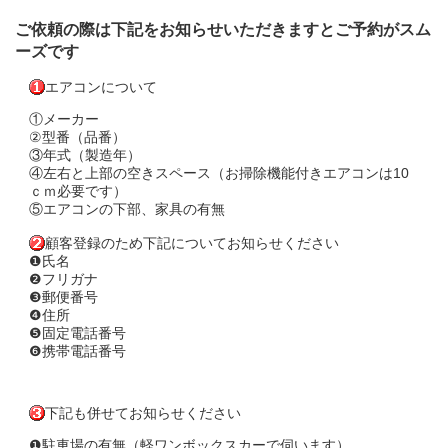
ご依頼の際は下記をお知らせいただきますとご予約がスム
ーズです
エアコンについて
①メーカー
②型番（品番）
③年式（製造年）
④左右と上部の空きスペース（お掃除機能付きエアコンは10
ｃｍ必要です）
⑤エアコンの下部、家具の有無
顧客登録のため下記についてお知らせください
❶氏名
❷フリガナ
❸郵便番号
❹住所
❺固定電話番号
❻携帯電話番号
下記も併せてお知らせください
❶駐車場の有無（軽ワンボックスカーで伺います）