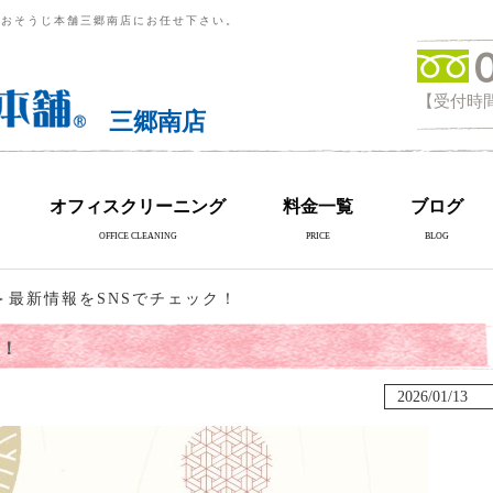
らおそうじ本舗三郷南店にお任せ下さい。
【受付時間
三郷南店
オフィスクリーニング
料金一覧
ブログ
OFFICE CLEANING
PRICE
BLOG
＞最新情報をSNSでチェック！
ク！
2026/01/13