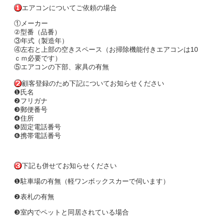
エアコンについてご依頼の場合
①メーカー
②型番（品番）
③年式（製造年）
④左右と上部の空きスペース（お掃除機能付きエアコンは10
ｃｍ必要です）
⑤エアコンの下部、家具の有無
顧客登録のため下記についてお知らせください
❶氏名
❷フリガナ
❸郵便番号
❹住所
❺固定電話番号
❻携帯電話番号
下記も併せてお知らせください
❶駐車場の有無（軽ワンボックスカーで伺います）
❷表札の有無
❸室内でペットと同居されている場合