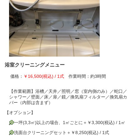
浴室クリーニングメニュー
価格：
￥16,500(税込) / 1式
作業時間：約3時間
【作業範囲】浴槽／天井／照明／窓（室内側のみ）／蛇口／
シャワー／壁面／床／扉／鏡／換気扇フィルター／換気扇カ
バー（内部は含まず）
【オプション】
一坪(3,3㎡)以上の場合、1㎡ごとに＋￥3,300(税込) / 1㎡
洗面台クリーニングセット＋￥8,250(税込) / 1式