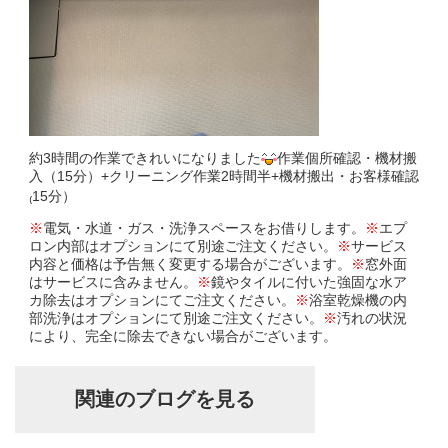
約3時間の作業できれいになりました
作業個所確認・機材搬
入（15分）+クリーニング作業2時間半+機材搬出・お客様確認
₍15分）
※
電気・水道・ガス・洗浄スペースをお借りします。
※
エプ
ロン内部はオプションにて別途ご注文ください。
※
サービス
内容と価格は予告無く変更する場合がございます。
※
窓外面
はサービスに含みません。
※
鏡やタイルに付いた強固な水ア
カ除去はオプションにてご注文ください。
※
浴室乾燥機の内
部洗浄はオプションにて別途ご注文ください。
※
汚れの状況
により、完全に除去できない場合がございます。
関連のブログを見る