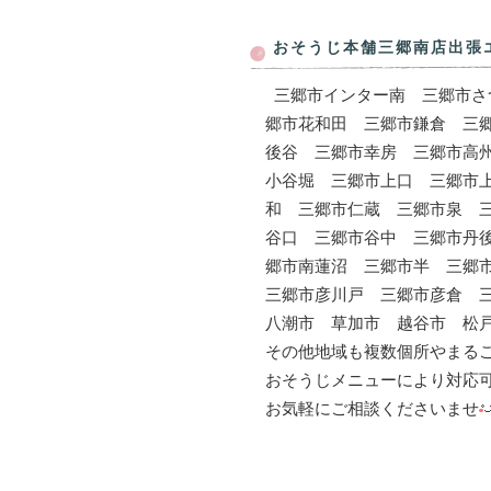
おそうじ本舗三郷南店出張
三郷市インター南 三郷市さ
郷市花和田 三郷市鎌倉 三
後谷 三郷市幸房 三郷市高
小谷堀 三郷市上口 三郷市
和 三郷市仁蔵 三郷市泉 
谷口 三郷市谷中 三郷市丹
郷市南蓮沼 三郷市半 三郷
三郷市彦川戸 三郷市彦倉 
八潮市 草加市 越谷市 松戸
その他地域も複数個所やまる
おそうじメニューにより対応
お気軽にご相談くださいませ
エアコンクリーニング エア
ン臭い エアコン洗浄 エア