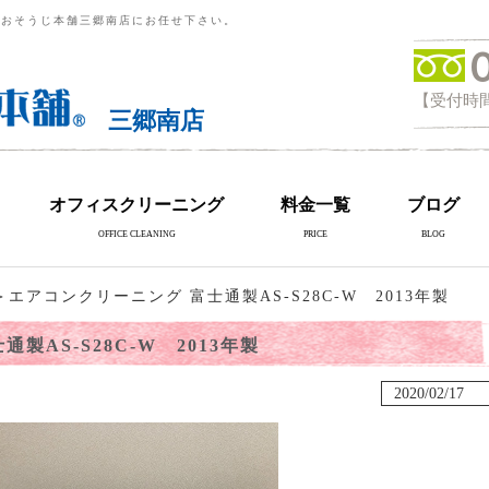
らおそうじ本舗三郷南店にお任せ下さい。
【受付時間
三郷南店
オフィスクリーニング
料金一覧
ブログ
OFFICE CLEANING
PRICE
BLOG
エアコンクリーニング 富士通製AS-S28C-W 2013年製
製AS-S28C-W 2013年製
2020/02/17