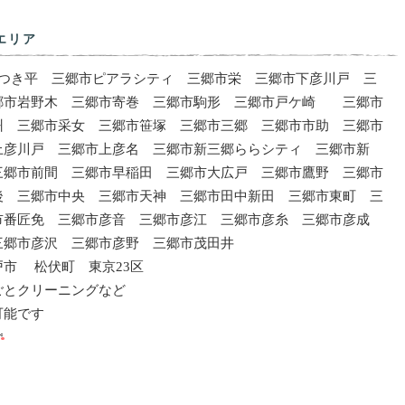
エリア
つき平 三郷市ピアラシティ 三郷市栄 三郷市下彦川戸 三
郷市岩野木 三郷市寄巻 三郷市駒形 三郷市戸ケ崎 三郷市
州 三郷市采女 三郷市笹塚 三郷市三郷 三郷市市助 三郷市
上彦川戸 三郷市上彦名 三郷市新三郷ららシティ 三郷市新
三郷市前間 三郷市早稲田 三郷市大広戸 三郷市鷹野 三郷市
後 三郷市中央 三郷市天神 三郷市田中新田 三郷市東町 三
市番匠免 三郷市彦音 三郷市彦江 三郷市彦糸 三郷市彦成
三郷市彦沢 三郷市彦野 三郷市茂田井
市 松伏町 東京23区
ごとクリーニングなど
可能です
コン掃除 エアコン分解クリーニング エアコンカビ エアコ
コンホコリ エアコン埃 クーラー掃除 クーラークリーニン