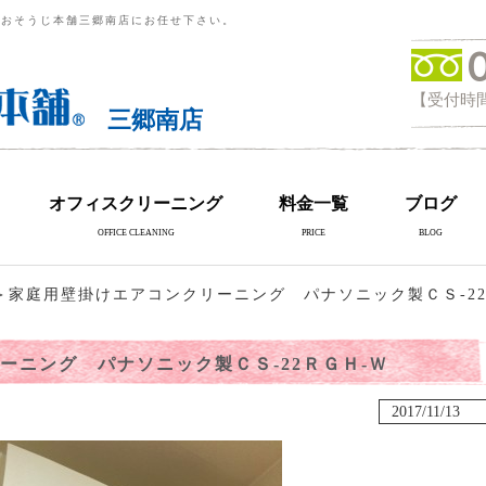
らおそうじ本舗三郷南店にお任せ下さい。
【受付時間
三郷南店
オフィスクリーニング
料金一覧
ブログ
OFFICE CLEANING
PRICE
BLOG
＞家庭用壁掛けエアコンクリーニング パナソニック製ＣＳ-2
ーニング パナソニック製ＣＳ-22ＲＧＨ-Ｗ
2017/11/13