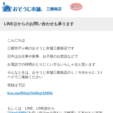
三郷南店
LINE@からのお問い合わせも承ります
こんにちは
三郷市戸ヶ崎のおそうじ本舗三郷南店です
日中はお仕事や家事、お子様のお世話などで
お電話での時間がとりにくい方もいらしゃると思います
そんなときは、おそうじ本舗三郷南店のＬＩＮ＠から1：1ト
ークでご連絡ください
登録は下記
line.me/R/ti/p/%40tgt1695k
もしくは LINE、LINE@から
"
@tgt1695k
"をID（@マーク含む）で検索して友だちに追加