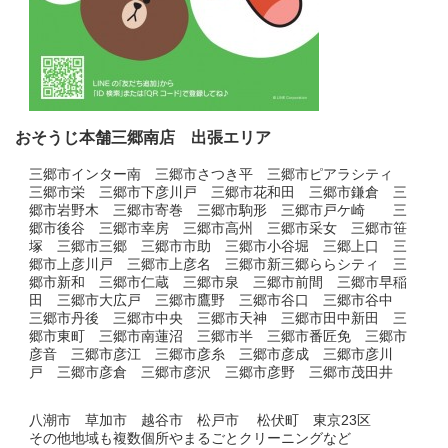
おそうじ本舗三郷南店 出張エリア
三郷市インター南 三郷市さつき平 三郷市ピアラシティ
三郷市栄 三郷市下彦川戸 三郷市花和田 三郷市鎌倉 三
郷市岩野木 三郷市寄巻 三郷市駒形 三郷市戸ケ崎 三
郷市後谷 三郷市幸房 三郷市高州 三郷市采女 三郷市笹
塚 三郷市三郷 三郷市市助 三郷市小谷堀 三郷上口 三
郷市上彦川戸 三郷市上彦名 三郷市新三郷ららシティ 三
郷市新和 三郷市仁蔵 三郷市泉 三郷市前間 三郷市早稲
田 三郷市大広戸 三郷市鷹野 三郷市谷口 三郷市谷中
三郷市丹後 三郷市中央 三郷市天神 三郷市田中新田 三
郷市東町 三郷市南蓮沼 三郷市半 三郷市番匠免 三郷市
彦音 三郷市彦江 三郷市彦糸 三郷市彦成 三郷市彦川
戸 三郷市彦倉 三郷市彦沢 三郷市彦野 三郷市茂田井
八潮市 草加市 越谷市 松戸市 松伏町 東京23区
その他地域も複数個所やまるごとクリーニングなど