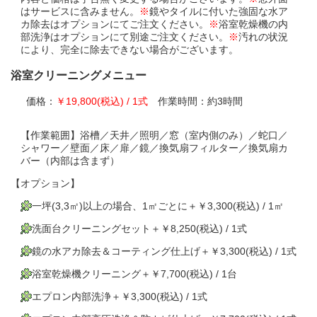
はサービスに含みません。
※
鏡やタイルに付いた強固な水ア
カ除去はオプションにてご注文ください。
※
浴室乾燥機の内
部洗浄はオプションにて別途ご注文ください。
※
汚れの状況
により、完全に除去できない場合がございます。
浴室クリーニングメニュー
価格：
￥19,800(税込) / 1式
作業時間：約3時間
【作業範囲】浴槽／天井／照明／窓（室内側のみ）／蛇口／
シャワー／壁面／床／扉／鏡／換気扇フィルター／換気扇カ
バー（内部は含まず）
【オプション】
一坪(3,3㎡)以上の場合、1㎡ごとに＋￥3,300(税込) / 1㎡
洗面台クリーニングセット＋￥8,250(税込) / 1式
鏡の水アカ除去＆コーティング仕上げ＋￥3,300(税込) / 1式
浴室乾燥機クリーニング＋￥7,700(税込) / 1台
エプロン内部洗浄＋￥3,300(税込) / 1式