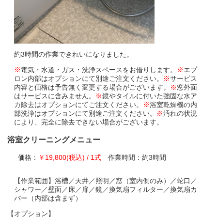
約3時間の作業できれいになりました。
※
電気・水道・ガス・洗浄スペースをお借りします。
※
エプ
ロン内部はオプションにて別途ご注文ください。
※
サービス
内容と価格は予告無く変更する場合がございます。
※
窓外面
はサービスに含みません。
※
鏡やタイルに付いた強固な水ア
カ除去はオプションにてご注文ください。
※
浴室乾燥機の内
部洗浄はオプションにて別途ご注文ください。
※
汚れの状況
により、完全に除去できない場合がございます。
浴室クリーニングメニュー
価格：
￥19,800(税込) / 1式
作業時間：約3時間
【作業範囲】浴槽／天井／照明／窓（室内側のみ）／蛇口／
シャワー／壁面／床／扉／鏡／換気扇フィルター／換気扇カ
バー（内部は含まず）
【オプション】