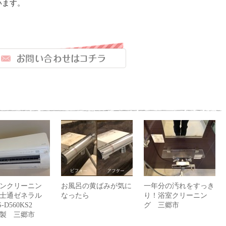
います。
ンクリーニン
お風呂の黄ばみが気に
一年分の汚れをすっき
士通ゼネラル
なったら
り！浴室クリーニン
-D560KS2
グ 三郷市
0年製 三郷市