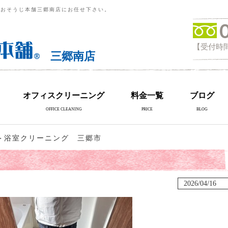
らおそうじ本舗三郷南店にお任せ下さい。
【受付時間
三郷南店
オフィスクリーニング
料金一覧
ブログ
OFFICE CLEANING
PRICE
BLOG
＞浴室クリーニング 三郷市
2026/04/16