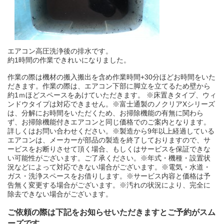
エアコン高圧洗浄後の排水です。
約1時間の作業できれいになりました。
作業の際は機材の搬入搬出を含め作業時間+30分ほどお時間をいた
だきます。作業の際は、エアコン下部に脚立を立てるため壁から
約1ｍほどスペースをあけていただきます。 ※床置きタイプ、ウィ
ンドウタイプは対応できません。※富士通製のノクリアXシリーズ
は、分解にお時間をいただくため、お掃除機能の有無に関わら
ず、お掃除機能付きエアコンと同じ価格でのご案内となります。
詳しくはお問い合わせください。※製造から9年以上経過している
エアコンは、メーカーが部品の製造を終了しておりますので、サ
ービスをお断りさせて頂く場合、もしくはサービスを保証できな
い可能性がございます。ご了承ください。※年式・機種・設置状
況などによって対応できない場合がございます。※電気・水道・
ガス・洗浄スペースをお借りします。※サービス内容と価格は予
告無く変更する場合がございます。※汚れの状況により、完全に
除去できない場合がございます。
ご依頼の際は下記をお知らせいただきますとご予約がスム
ーズです