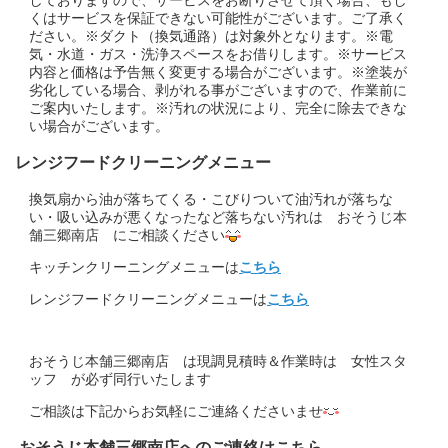
くはサービスを保証できない可能性がございます。ご了承く
ださい。※ダクト（換気通路）は対象外となります。※電
気・水道・ガス・洗浄スペースをお借りします。※サービス
内容と価格は予告無く変更する場合がございます。※塗装が
劣化している場合、剥がれる事がございますので、作業前に
ご案内いたします。※汚れの状況により、完全に除去できな
い場合がございます。
レンジフードクリーニングメニュー
換気扇から油が落ちてくる・こびりついて油汚れが落ちな
い・吸い込みが悪くなったなど落ちない汚れは おそうじ本
舗三郷南店 にご相談ください
キッチンクリーニングメニューは
こちら
レンジフードクリーニングメニューは
こちら
おそうじ本舗三郷南店 は現調見積時＆作業時は 女性スタ
ッフ が必ず同行いたします
ご相談は下記からお気軽にご連絡くださいませ
おそうじ本舗三郷南店へのご連絡はこちら