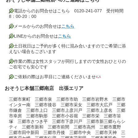
電話からのお問合せはこちら 0120-241-077 受付時間
8：00-20：00
メールからのお問合せは
こちら
LINEからのお問合せは
こちら
土日祝日はご予約が多く特に混み合いますのでご希望に添
えない場合もございます
作業の際は女性スタッフが同行しますので女性おひとりの
ご在宅でも安心です
ご依頼の際はお早目にご連絡くださいませ
おそうじ本舗三郷南店 出張エリア
三郷市東町 三郷市泉 三郷市市助 三郷市岩野木 三郷市
インター南 三郷市後谷 三郷市采女 三郷市大広戸 三郷
市鎌倉 三郷市上口 三郷市上彦川戸 三郷市上彦名 三郷
市幸房 三郷市駒形 三郷市小谷堀 三郷市栄 三郷市笹
塚 三郷市さつき平 三郷市下彦川戸 三郷市新三郷ららシ
ティ 三郷市新和 三郷市前間 三郷市高州 三郷市鷹野
三郷市田中新田 三郷市丹後 三郷市中央 三郷市天神 三