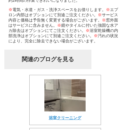
約2時間の作業できれいになりました。
※
電気・水道・ガス・洗浄スペースをお借りします。
※
エプ
ロン内部はオプションにて別途ご注文ください。
※
サービス
内容と価格は予告無く変更する場合がございます。
※
窓外面
はサービスに含みません。
※
鏡やタイルに付いた強固な水ア
カ除去はオプションにてご注文ください。
※
浴室乾燥機の内
部洗浄はオプションにて別途ご注文ください。
※
汚れの状況
により、完全に除去できない場合がございます。
関連のブログを見る
浴室クリーニング