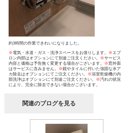
約3時間の作業できれいになりました。
※
電気・水道・ガス・洗浄スペースをお借りします。
※
エプ
ロン内部はオプションにて別途ご注文ください。
※
サービス
内容と価格は予告無く変更する場合がございます。
※
窓外面
はサービスに含みません。
※
鏡やタイルに付いた強固な水ア
カ除去はオプションにてご注文ください。
※
浴室乾燥機の内
部洗浄はオプションにて別途ご注文ください。
※
汚れの状況
により、完全に除去できない場合がございます。
関連のブログを見る