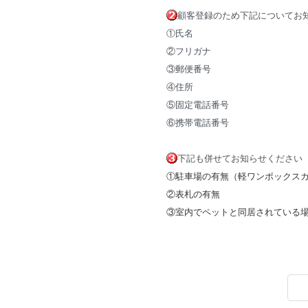
顧客登録のため下記についてお
①
氏名
②フリガナ
③郵便番号
④住所
⑤固定電話番号
⑥携帯電話番号
下記も併せてお知らせください
①駐車場の有無（軽ワンボックス
②表札の有無
③室内でペットと同居されている