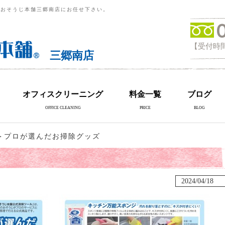
らおそうじ本舗三郷南店にお任せ下さい。
【受付時間
三郷南店
オフィスクリーニング
料金一覧
ブログ
OFFICE CLEANING
PRICE
BLOG
＞プロが選んだお掃除グッズ
2024/04/18