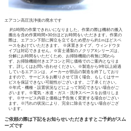
エアコン高圧洗浄後の廃水です
約1時間の作業できれいになりました。作業の際は機材の搬入
搬出を含め作業時間+30分ほどお時間をいただきます。作業の
際は、エアコン下部に脚立を立てるため壁から約1ｍほどスペ
ースをあけていただきます。 ※床置きタイプ、ウィンドウタ
イプは対応できません。※富士通製のノクリアXシリーズは、
分解にお時間をいただくため、お掃除機能の有無に関わら
ず、お掃除機能付きエアコンと同じ価格でのご案内となりま
す。詳しくはお問い合わせください。※製造から9年以上経過
しているエアコンは、メーカーが部品の製造を終了しており
ますので、サービスをお断りさせて頂く場合、もしくはサー
ビスを保証できない可能性がございます。ご了承ください。
※年式・機種・設置状況などによって対応できない場合がご
ざいます。※電気・水道・ガス・洗浄スペースをお借りしま
す。※サービス内容と価格は予告無く変更する場合がござい
ます。※汚れの状況により、完全に除去できない場合がござ
います。
ご依頼の際は下記をお知らせいただきますとご予約がスム
ーズです