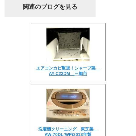
関連のブログを見る
エアコンカビ撃退！シャープ製
AY-C22DM 三郷市
洗濯機クリーニング 東芝製
AW-70DL(WP)2013年製