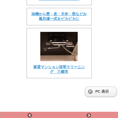
浴槽から壁・床・天井・窓などお
風呂場一式をピカピカに
賃貸マンション浴室クリーニン
グ 三郷市
PC 表示