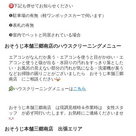
下記も併せてお知らせください
❶駐車場の有無（軽ワンボックスカーで伺います）
❷表札の有無
❸室内でペットと同居されている場合
おそうじ本舗三郷南店のハウスクリーニングメニュー
エアコンがなんだか臭う・エアコンを使うと目がかゆい・エ
アコンと使うと咳が出る・水回りの汚れをすっきり落とした
い・お風呂の見えない部分の汚れが気になる・洗濯機が臭う
などお掃除の困りごとがございましたら おそうじ本舗三郷
南店 にご相談ください
ハウスクリーニングメニューは
こちら
おそうじ本舗三郷南店 は現調見積時＆作業時は 女性スタ
ッフ が必ず同行いたします。お気軽にご連絡くださいませ
おそうじ本舗三郷南店 出張エリア