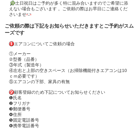
土日祝日はご予約が多く特に混み合いますのでご希望に添
えない場合もございます 。ご依頼の際はお早目にご連絡くだ
さいませ
ご依頼の際は下記をお知らせいただきますとご予約がスム
ーズです
エアコンについてご依頼の場合
①メーカー
②型番（品番）
③年式（製造年）
④左右と上部の空きスペース（お掃除機能付きエアコンは10
ｃｍ必要です）
⑤エアコンの下部、家具の有無
顧客登録のため下記についてお知らせください
❶氏名
❷フリガナ
❸郵便番号
❹住所
❺固定電話番号
❻携帯電話番号