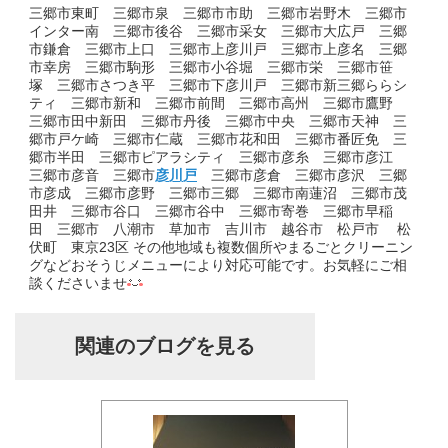
三郷市東町 三郷市泉 三郷市市助 三郷市岩野木 三郷市
インター南 三郷市後谷 三郷市采女 三郷市大広戸 三郷
市鎌倉 三郷市上口 三郷市上彦川戸 三郷市上彦名 三郷
市幸房 三郷市駒形 三郷市小谷堀 三郷市栄 三郷市笹
塚 三郷市さつき平 三郷市下彦川戸 三郷市新三郷ららシ
ティ 三郷市新和 三郷市前間 三郷市高州 三郷市鷹野
三郷市田中新田 三郷市丹後 三郷市中央 三郷市天神 三
郷市戸ケ崎 三郷市仁蔵 三郷市花和田 三郷市番匠免 三
郷市半田 三郷市ピアラシティ 三郷市彦糸 三郷市彦江
三郷市彦音 三郷市
彦川戸
三郷市彦倉 三郷市彦沢 三郷
市彦成 三郷市彦野 三郷市三郷 三郷市南蓮沼 三郷市茂
田井 三郷市谷口 三郷市谷中 三郷市寄巻 三郷市早稲
田 三郷市 八潮市 草加市 吉川市 越谷市 松戸市 松
伏町 東京23区 その他地域も複数個所やまるごとクリーニン
グなどおそうじメニューにより対応可能です。お気軽にご相
談くださいませ
関連のブログを見る