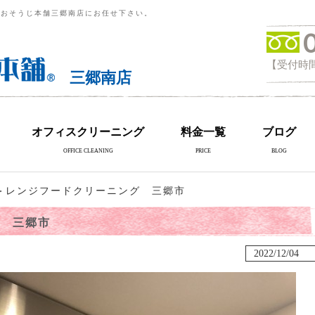
らおそうじ本舗三郷南店にお任せ下さい。
【受付時間
三郷南店
オフィスクリーニング
料金一覧
ブログ
OFFICE CLEANING
PRICE
BLOG
＞レンジフードクリーニング 三郷市
 三郷市
2022/12/04