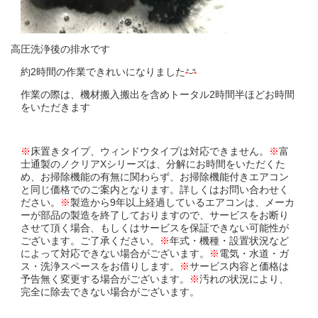
高圧洗浄後の排水です
約2時間の作業できれいになりました
作業の際は、機材搬入搬出を含めトータル2時間半ほどお時間
をいただきます
※
床置きタイプ、ウィンドウタイプは対応できません。
※
富
士通製のノクリアXシリーズは、分解にお時間をいただくた
め、お掃除機能の有無に関わらず、お掃除機能付きエアコン
と同じ価格でのご案内となります。詳しくはお問い合わせく
ださい。
※
製造から9年以上経過しているエアコンは、メーカ
ーが部品の製造を終了しておりますので、サービスをお断り
させて頂く場合、もしくはサービスを保証できない可能性が
ございます。ご了承ください。
※
年式・機種・設置状況など
によって対応できない場合がございます。
※
電気・水道・ガ
ス・洗浄スペースをお借りします。
※
サービス内容と価格は
予告無く変更する場合がございます。
※
汚れの状況により、
完全に除去できない場合がございます。