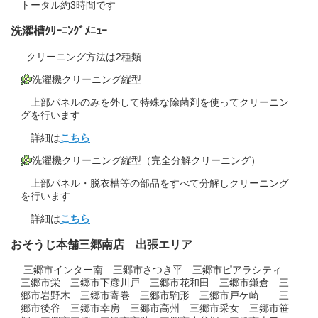
トータル約3時間です
洗濯槽ｸﾘｰﾆﾝｸﾞﾒﾆｭｰ
クリーニング方法は2種類
洗濯機クリーニング縦型
上部パネルのみを外して特殊な除菌剤を使ってクリーニン
グを行います
詳細は
こちら
洗濯機クリーニング縦型（完全分解クリーニング）
上部パネル・脱衣槽等の部品をすべて分解しクリーニング
を行います
詳細は
こちら
おそうじ本舗三郷南店 出張エリア
三郷市インター南 三郷市さつき平 三郷市ピアラシティ
三郷市栄 三郷市下彦川戸 三郷市花和田 三郷市鎌倉 三
郷市岩野木 三郷市寄巻 三郷市駒形 三郷市戸ケ崎 三
郷市後谷 三郷市幸房 三郷市高州 三郷市采女 三郷市笹