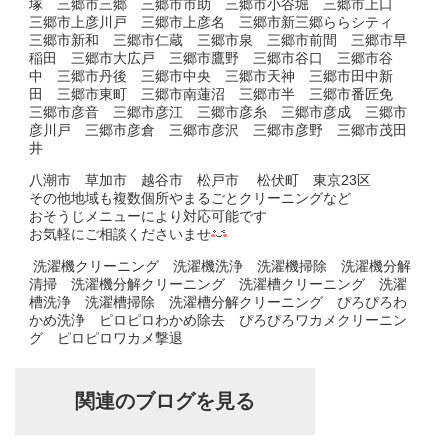
塚 三郷市三郷 三郷市市助 三郷市小谷堀 三郷市上口
三郷市上彦川戸 三郷市上彦名 三郷市新三郷ららシティ
三郷市新和 三郷市仁蔵 三郷市泉 三郷市前間 三郷市早
稲田 三郷市大広戸 三郷市鷹野 三郷市谷口 三郷市谷
中 三郷市丹後 三郷市中央 三郷市天神 三郷市田中新
田 三郷市東町 三郷市南蓮沼 三郷市半 三郷市番匠免
三郷市彦音 三郷市彦江 三郷市彦糸 三郷市彦成 三郷市
彦川戸 三郷市彦倉 三郷市彦沢 三郷市彦野 三郷市茂田
井
八潮市 草加市 越谷市 松戸市 松伏町 東京23区
その他地域も複数個所やまるごとクリーニングなど
おそうじメニューにより対応可能です
お気軽にご相談くださいませ
洗濯機クリーニング 洗濯機洗浄 洗濯機掃除 洗濯機分解
清掃 洗濯機分解クリーニング 洗濯槽クリーニング 洗濯
槽洗浄 洗濯槽掃除 洗濯槽分解クリーニング ぴろぴろわ
かめ洗浄 ピロピロわかめ除去 ぴろぴろワカメクリーニン
グ ピロピロワカメ撃退
関連のブログを見る