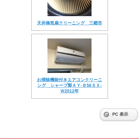
天井換気扇クリーニング 三郷市
お掃除機能付きエアコンクリーニ
ング シャープ製ＡＹ-Ｂ56ＳＸ-
Ｗ2012年
PC 表示