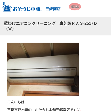
三郷南店
壁掛けエアコンクリーニング 東芝製ＲＡＳ-2517Ｄ
（Ｗ）
こんにちは
三郷市戸ヶ崎の おそうじ本舗三郷南店です