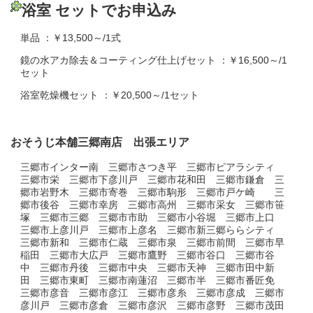
浴室 セットでお申込み
単品 ：￥13,500～/1式
鏡の水アカ除去＆コーティング仕上げセット ：￥16,500～/1
セット
浴室乾燥機セット ：￥20,500～/1セット
おそうじ本舗三郷南店 出張エリア
三郷市インター南 三郷市さつき平 三郷市ピアラシティ
三郷市栄 三郷市下彦川戸 三郷市花和田 三郷市鎌倉 三
郷市岩野木 三郷市寄巻 三郷市駒形 三郷市戸ケ崎 三
郷市後谷 三郷市幸房 三郷市高州 三郷市采女 三郷市笹
塚 三郷市三郷 三郷市市助 三郷市小谷堀 三郷市上口
三郷市上彦川戸 三郷市上彦名 三郷市新三郷ららシティ
三郷市新和 三郷市仁蔵 三郷市泉 三郷市前間 三郷市早
稲田 三郷市大広戸 三郷市鷹野 三郷市谷口 三郷市谷
中 三郷市丹後 三郷市中央 三郷市天神 三郷市田中新
田 三郷市東町 三郷市南蓮沼 三郷市半 三郷市番匠免
三郷市彦音 三郷市彦江 三郷市彦糸 三郷市彦成 三郷市
彦川戸 三郷市彦倉 三郷市彦沢 三郷市彦野 三郷市茂田