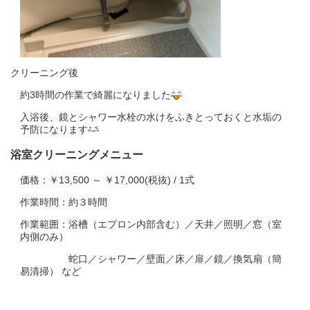
クリーニング後
約3時間の作業で綺麗になりました
入浴後、鏡とシャワー水栓の水けをふきとっておくと水垢の
予防になります
浴室クリーニングメニュー
価格：￥13,500 ～ ￥17,000(税抜) / 1式
作業時間：約３時間
作業範囲：浴槽（エプロン内部含む）／天井／照明／窓（室
内側のみ）
蛇口／シャワー／壁面／床／扉／鏡／換気扇（簡
易清掃） など