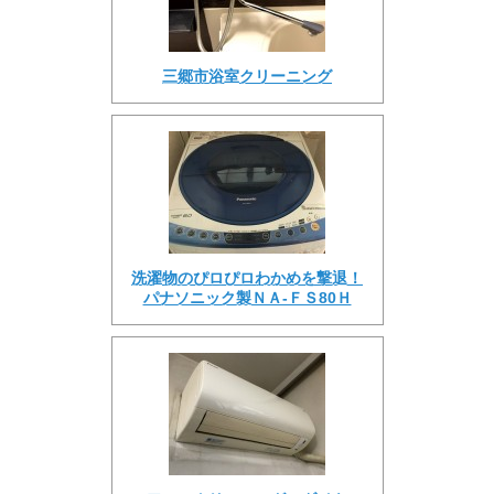
三郷市浴室クリーニング
洗濯物のぴロぴロわかめを撃退！
パナソニック製ＮＡ-ＦＳ80Ｈ