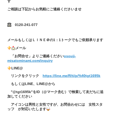
す
ご相談は下記からお気軽にご連絡くださいませ
0120-241-077
メールもしくはＬＩＮＥ＠の1：1トークでもご依頼承ります
メール
「お問合せ」よりご連絡ください
osouji-
misatominami.com/inquiry
LINE@
リンクをクリック
https://line.me/R/ti/p/%40tgt1695k
もしくはLINE、LINE@から
"@tgt1695k"をID（@マーク含む）で検索して友だちに追
加してください
アイコンは男性と女性ですが、お問合わせには 女性スタ
ッフ が対応いたします